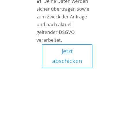
🔐 Deine Daten werden
sicher übertragen sowie
zum Zweck der Anfrage
und nach aktuell
geltender DSGVO
verarbeitet.
Jetzt
abschicken
FAQ
Wird ein neues
Häufig
Logo meinem
gestellte
Unternehmen
zum
Fragen
Wachstum
verhelfen?