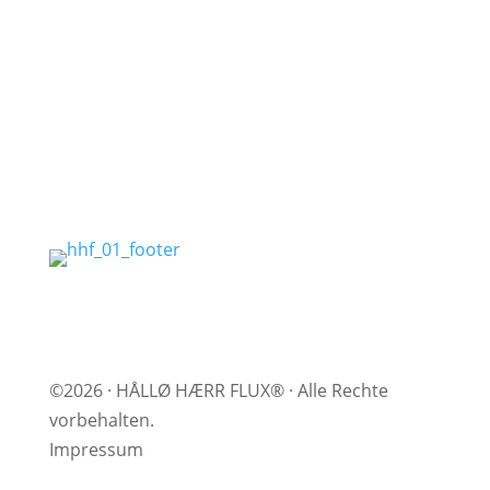
WhatsApp schicken
E-Mail schreiben
Jetzt anrufen
©2026 · HÅLLØ HÆRR FLUX® · Alle Rechte
vorbehalten.
Impressum